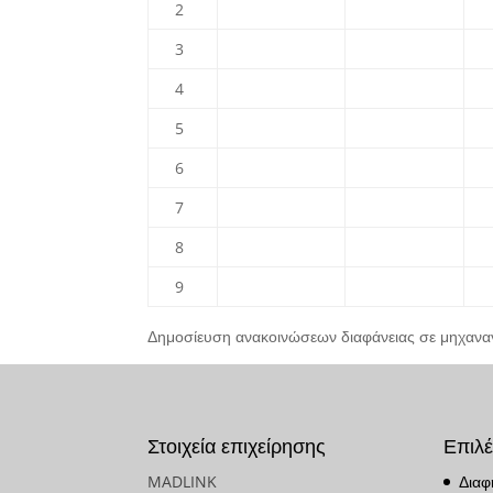
2
3
4
5
6
7
8
9
Δημοσίευση ανακοινώσεων διαφάνειας σε μηχαν
Στοιχεία επιχείρησης
Επιλέ
MADLINK
Διαφ