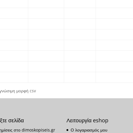
αγνώσιμη μορφή csv
ξτε σελίδα
Λειτουργία eshop
ημίσεις στο dimoskopiseis.gr
Ο λογαριασμός μου