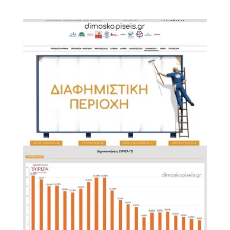
range:
600,00 €
through
4.860,00 €