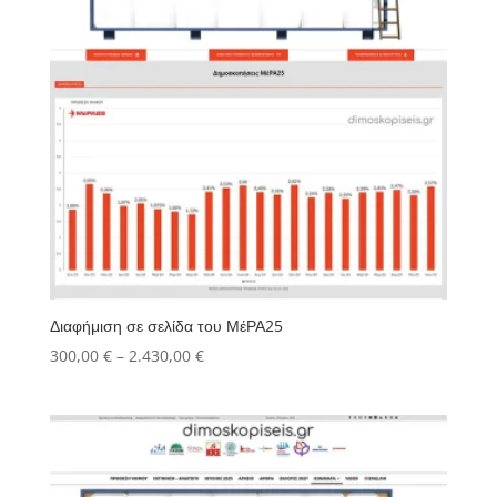
Διαφήμιση σε σελίδα του ΜέΡΑ25
Price
300,00
€
–
2.430,00
€
range:
300,00 €
through
2.430,00 €