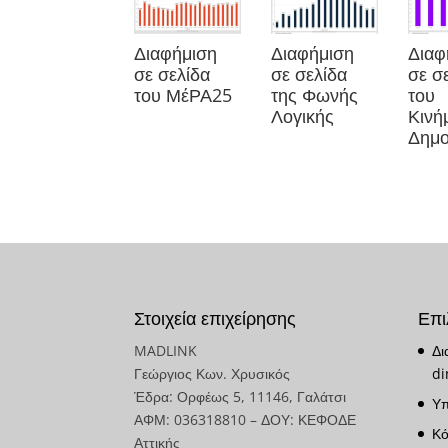
Διαφήμιση
Διαφήμιση
Διαφ
σε σελίδα
σε σελίδα
σε σ
του ΜέΡΑ25
της Φωνής
του
Λογικής
Κινή
Δημο
Στοιχεία επιχείρησης
Επι
MADLINK
Δι
Γεώργιος Κων. Χρυσικός
di
Έδρα: Ορφέως 5, 11146, Γαλάτσι
Υπ
ΑΦΜ: 036318810 – ΔΟΥ: ΚΕΦΟΔΕ
Κό
Αττικής