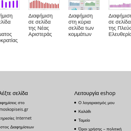
ήμιση
Διαφήμιση
Διαφήμιση
Διαφήμισ
ελίδα
σε σελίδα
στη κύρια
σε σελίδα
της Νέας
σελίδα των
της Πλεύ
ματος
Αριστεράς
κομμάτων
Ελευθερί
κρατίας
λέξτε σελίδα
Λειτουργία eshop
αφημίσεις στο
Ο λογαριασμός μου
moskopiseis.gr
Καλάθι
ηρεσίες Internet
Ταμείο
στος Διαφημίσεων
Όροι χρήσης – πολιτική